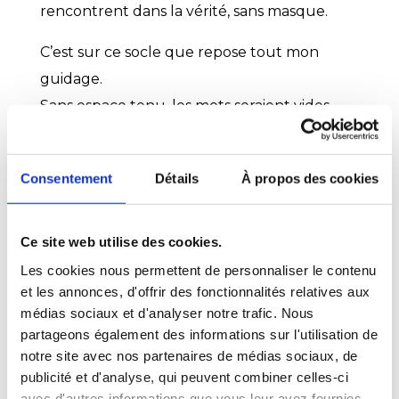
rencontrent dans la vérité, sans masque.
C’est sur ce socle que repose tout mon
guidage.
Sans espace tenu, les mots seraient vides.
Avec lui, même le silence devient présence.
Le guidage : des clés qui ouvrent des
Consentement
Détails
À propos des cookies
portes
Mon guidage s’appuie sur des
paroles
Ce site web utilise des cookies.
simples, poétiques, précises,
héritées de
Les cookies nous permettent de personnaliser le contenu
et les annonces, d'offrir des fonctionnalités relatives aux
mes années d’expérience en hypnose, en
médias sociaux et d'analyser notre trafic. Nous
PNL et en méditation guidée.
partageons également des informations sur l'utilisation de
Comme en hypnose, les mots sont là non
notre site avec nos partenaires de médias sociaux, de
pour influencer, mais pour
révéler
: révéler
publicité et d'analyse, qui peuvent combiner celles-ci
avec d'autres informations que vous leur avez fournies