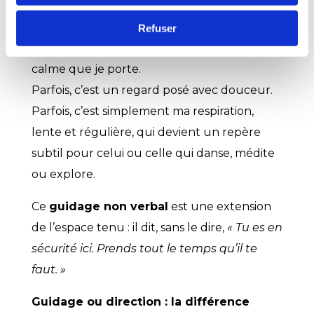
Mais le guidage ne se limite pas aux mots.
Il vit aussi dans les
silences respectueux
,
Refuser
dans ma posture ancrée, dans l’énergie
calme que je porte.
Parfois, c’est un regard posé avec douceur.
Parfois, c’est simplement ma respiration,
lente et régulière, qui devient un repère
subtil pour celui ou celle qui danse, médite
ou explore.
Ce
guidage non verbal
est une extension
de l’espace tenu : il dit, sans le dire,
« Tu es en
sécurité ici. Prends tout le temps qu’il te
faut. »
Guidage ou direction : la différence