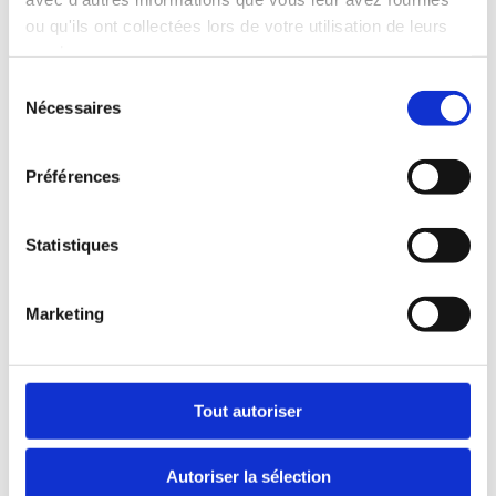
une sensation oubliée, une ressource
ou qu'ils ont collectées lors de votre utilisation de leurs
cachée, une partie de soi qui attendait juste
services.
d’être vue.
Sélection
Nécessaires
du
Mon intuition propose des
portes
:
consentement
« Et peut-être que votre main a envie de
Préférences
glisser lentement vers votre cœur… »
« Que se passe-t-il si vous autorisez ce poids
Statistiques
à descendre dans vos pieds ? »
« Y a-t-il une couleur, une forme, un
Marketing
mouvement qui correspond à ce silence en
vous ? »
Tout autoriser
Chaque phrase est une
possibilité
, jamais
une obligation.
Autoriser la sélection