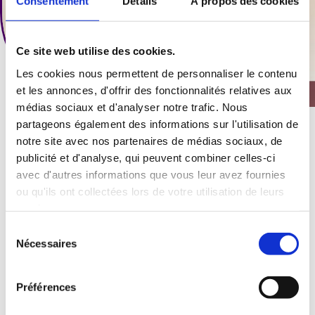
Consentement
Détails
À propos des cookies
Ce site web utilise des cookies.
Les cookies nous permettent de personnaliser le contenu
et les annonces, d'offrir des fonctionnalités relatives aux
médias sociaux et d'analyser notre trafic. Nous
La Danse Essentielle : quand le mouvement guide
partageons également des informations sur l'utilisation de
le corps à apaiser le mental
notre site avec nos partenaires de médias sociaux, de
publicité et d'analyse, qui peuvent combiner celles-ci
Cet atelier exclusif de Danse Essentielle te propose
avec d'autres informations que vous leur avez fournies
ou qu'ils ont collectées lors de votre utilisation de leurs
une exploration incarnée du chemin pour sortir de
services.
ta tête et plonger dans ton corps. Le mouvement
Sélection
intuitif devient ton langage privilégié pour :
Nécessaires
du
consentement
– Identifier le brouhaha mental : sentir où le
mental s’emballe dans ton corps, les tensions qu’il
Préférences
génère, et les pensées qui te retiennent.