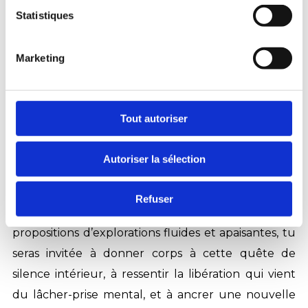
Statistiques
– Libérer l’emprise du mental : utiliser le
mouvement pour décharger les pensées
Marketing
insistantes, les soucis, et les blocages qui vous
empêchent de nous connecter au présent.
– Ancrer la présence du corps : te reconnecter à la
Tout autoriser
sagesse de tes sensations, à ton intuition, et
Autoriser la sélection
retrouver un calme profond et une clarté
nouvelle.
Refuser
Guidée par la musique inspirante et des
propositions d’explorations fluides et apaisantes, tu
seras invitée à donner corps à cette quête de
silence intérieur, à ressentir la libération qui vient
du lâcher-prise mental, et à ancrer une nouvelle